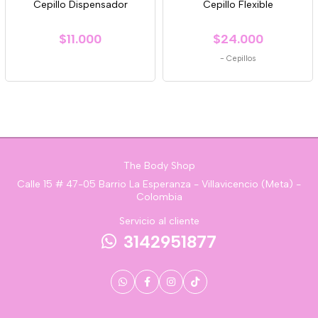
Cepillo Dispensador
Cepillo Flexible
$11.000
$24.000
-
Cepillos
The Body Shop
Calle 15 # 47-05 Barrio La Esperanza - Villavicencio (Meta) -
Colombia
Servicio al cliente
3142951877