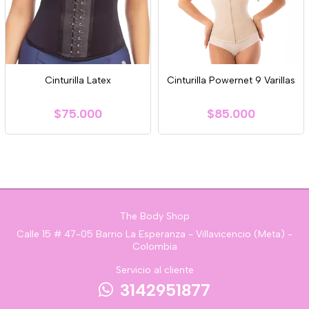
Cinturilla Latex
Cinturilla Powernet 9 Varillas
$75.000
$85.000
The Body Shop
Calle 15 # 47-05 Barrio La Esperanza - Villavicencio (Meta) -
Colombia
Servicio al cliente
3142951877