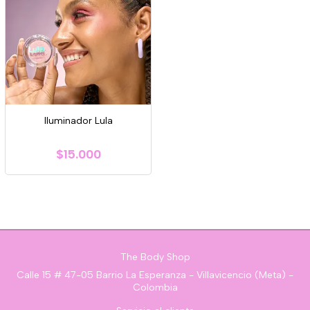
Iluminador Lula
$15.000
The Body Shop
Calle 15 # 47-05 Barrio La Esperanza - Villavicencio (Meta) -
Colombia