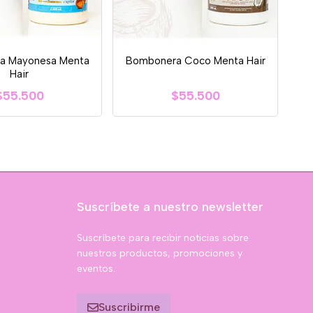
a Mayonesa Menta
Bombonera Coco Menta Hair
Hair
$55.500
$55.500
Suscríbete a nuestro newsletter
Suscríbete para recibir noticias sobre
nuestros productos, promociones y
eventos.
Suscribirme