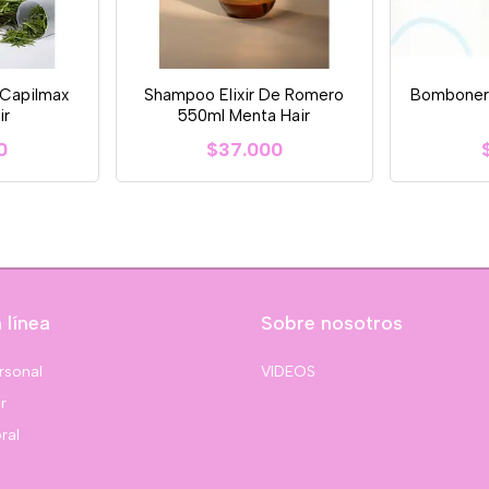
 Capilmax
Shampoo Elixir De Romero
Bomboner
ir
550ml Menta Hair
0
$37.000
 línea
Sobre nosotros
rsonal
VIDEOS
r
ral