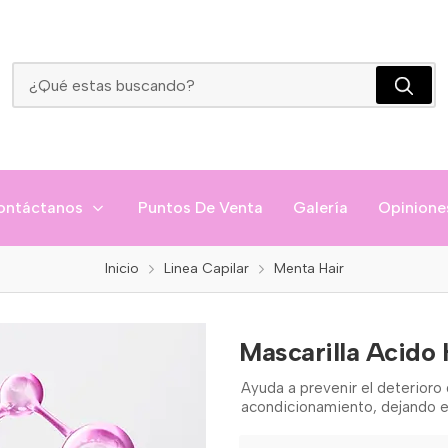
Mascarilla Acido Hialuronico Menta Hair
ontáctanos
Puntos De Venta
Galería
Opinione
Inicio
Linea Capilar
Menta Hair
Mascarilla Acido 
Ayuda a prevenir el deterioro de
acondicionamiento, dejando el