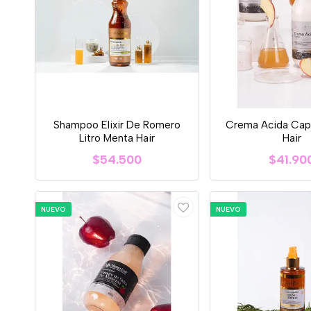
Shampoo Elixir De Romero
Crema Acida Capi
Litro Menta Hair
Hair
$54.500
$41.90
NUEVO
NUEVO