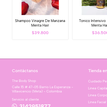
Shampoo Vinagre De Manzana
Tonico Intensivo
Menta Hair
Menta Ha
$39.800
$36.50
Contáctanos
Tienda en
The Body Shop
Cuidado Pe
Calle 15 # 47-05 Barrio La Esperanza -
Linea Capila
Villavicencio (Meta) - Colombia
Linea Corpo
Servicio al cliente
Linea Facial
3142951877