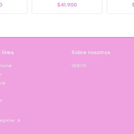
0
$41.900
 línea
Sobre nosotros
rsonal
VIDEOS
r
ral
s
tegorías