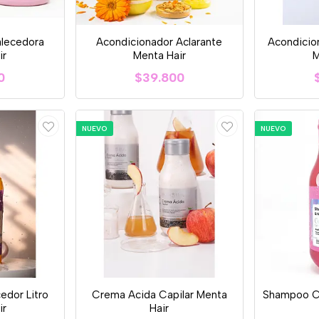
lecedora
Acondicionador Aclarante
Acondicio
ir
Menta Hair
M
0
$39.800
NUEVO
NUEVO
edor Litro
Crema Acida Capilar Menta
Shampoo C
ir
Hair