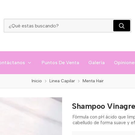
Shampoo Vinagre De Manzana Menta Hair
ontáctanos
Puntos De Venta
Galería
Opinione
Inicio
Linea Capilar
Menta Hair
Shampoo Vinagre
Fórmula con pH ácido que limp
cabelludo de forma suave y ef