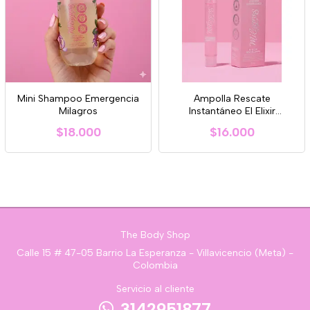
Mini Shampoo Emergencia
Ampolla Rescate
Milagros
Instantáneo El Elixir
Revitalizante Milagros
$18.000
$16.000
The Body Shop
Calle 15 # 47-05 Barrio La Esperanza - Villavicencio (Meta) -
Colombia
Servicio al cliente
3142951877