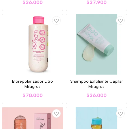
$36.000
$37.900
Biorepolarizador Litro
Shampoo Exfoliante Capilar
Milagros
Milagros
$78.000
$36.000