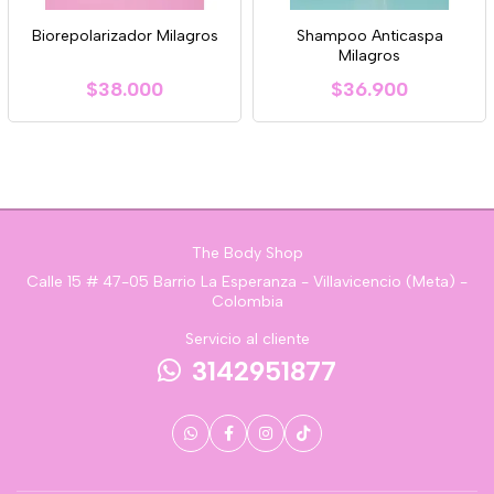
Biorepolarizador Milagros
Shampoo Anticaspa
Milagros
$38.000
$36.900
The Body Shop
Calle 15 # 47-05 Barrio La Esperanza - Villavicencio (Meta) -
Colombia
Servicio al cliente
3142951877