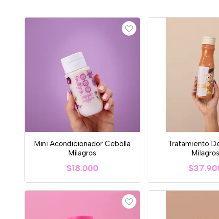
Mini Acondicionador Cebolla
Tratamiento De
Milagros
Milagro
$18.000
$37.90