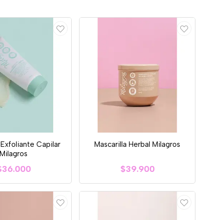
xfoliante Capilar
Mascarilla Herbal Milagros
Milagros
$36.000
$39.900