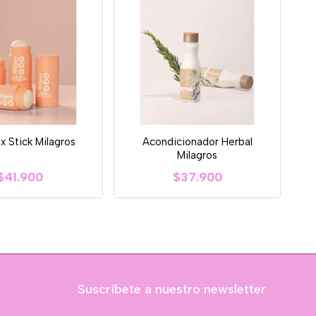
x Stick Milagros
Acondicionador Herbal
Milagros
$41.900
$37.900
Suscríbete a nuestro newsletter