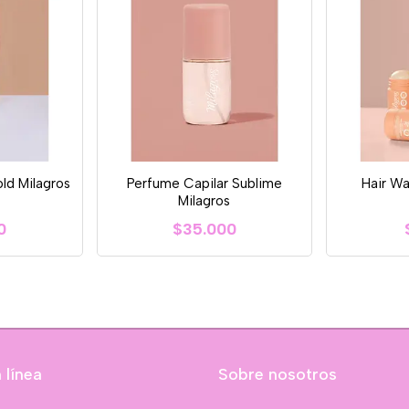
ld Milagros
Perfume Capilar Sublime
Hair Wa
Milagros
0
$35.000
 línea
Sobre nosotros