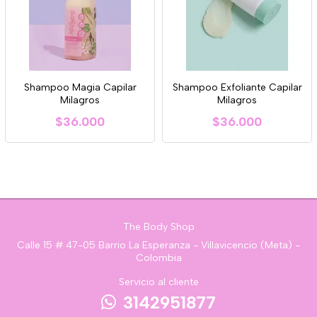
Shampoo Magia Capilar
Shampoo Exfoliante Capilar
Milagros
Milagros
$36.000
$36.000
The Body Shop
Calle 15 # 47-05 Barrio La Esperanza - Villavicencio (Meta) -
Colombia
Servicio al cliente
3142951877