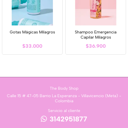
Gotas Mágicas Milagros
Shampoo Emergencia
Capilar Milagros
$33.000
$36.900
The Body Shop
Calle 15 # 47-05 Barrio La Esperanza - Villavicencio (Meta) -
Colombia
Servicio al cliente
3142951877