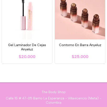
Gel Laminador De Cejas
Contorno En Barra Anyeluz
Anyeluz
$20.000
$25.000
The Body Shop
Calle 15 # 47-05 Barrio La Esperanza - Villavicencio (Meta) -
Colombia