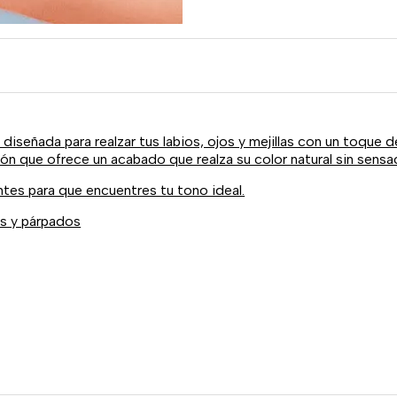
l diseñada para realzar tus labios, ojos y mejillas con un toque d
ción que ofrece un acabado que realza su color natural sin sens
ntes para que encuentres tu tono ideal.
las y párpados