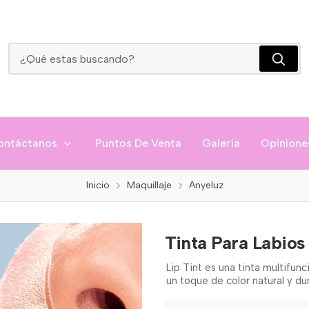
Tinta Para Labios Anyeluz
ontáctanos
Puntos De Venta
Galería
Opinione
Inicio
Maquillaje
Anyeluz
Tinta Para Labios
Lip Tint es una tinta multifunc
un toque de color natural y du