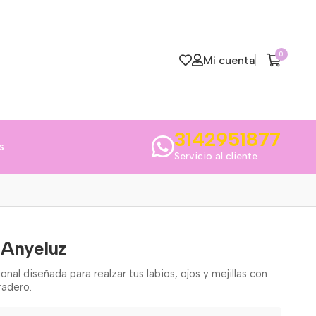
0
Mi cuenta
3142951877
s
Servicio al cliente
 Anyeluz
ional diseñada para realzar tus labios, ojos y mejillas con
radero.