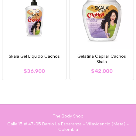
Skala Gel Líquido Cachos
Gelatina Capilar Cachos
Skala
$36.900
$42.000
The Body Shop
Calle 15 # 47-05 Barrio La Esperanza - Villavicencio (Meta) -
Colombia