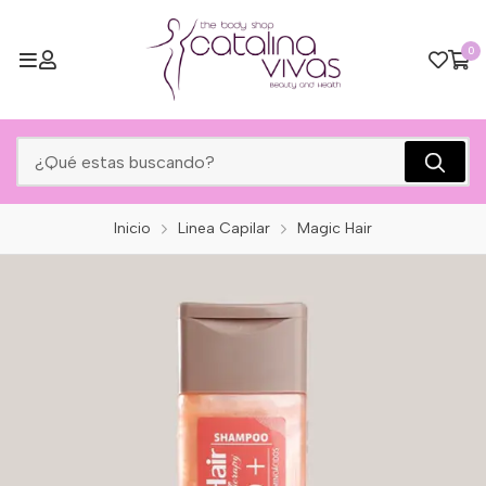
0
Inicio
Linea Capilar
Magic Hair