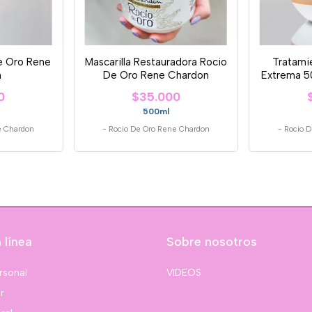
e Oro Rene
Mascarilla Restauradora Rocio
Tratami
n
De Oro Rene Chardon
Extrema 5
R
0
$35.000
500ml
e Chardon
-
Rocio De Oro Rene Chardon
-
Rocio 
 línea
Sobre nosotros
rsonal
VIDEOS
r