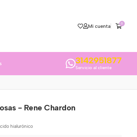
0
Mi cuenta
3142951877
s
Servicio al cliente
osas - Rene Chardon
cido hialurónico