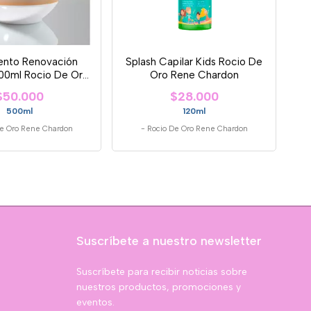
ento Renovación
Splash Capilar Kids Rocio De
00ml Rocio De Oro
Oro Rene Chardon
ene Chard
$50.000
$28.000
500ml
120ml
De Oro Rene Chardon
-
Rocio De Oro Rene Chardon
Suscríbete a nuestro newsletter
Suscríbete para recibir noticias sobre
nuestros productos, promociones y
eventos.