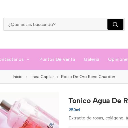
Tonico Agua De Rosas - Rene Chardon
ontáctanos
Puntos De Venta
Galería
Opinione
Inicio
Linea Capilar
Rocio De Oro Rene Chardon
Tonico Agua De R
250ml
Extracto de rosas, colágeno, á