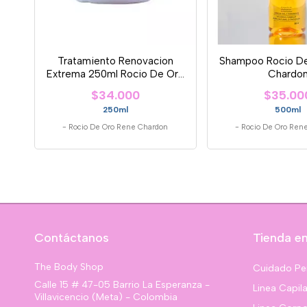
Tratamiento Renovacion
Shampoo Rocio D
Extrema 250ml Rocio De Oro
Chardo
Rene Chard
$34.000
$35.00
250ml
500ml
-
Rocio De Oro Rene Chardon
-
Rocio De Oro Ren
Contáctanos
Tienda en
The Body Shop
Cuidado Pe
Calle 15 # 47-05 Barrio La Esperanza -
Linea Capila
Villavicencio (Meta) - Colombia