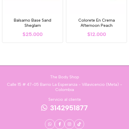
Balsamo Base Sand
Colorete En Crema
Sheglam
Afternoon Peach
$25.000
$12.000
The Body Shop
Calle 15 # 47-05 Barrio La Esperanza - Villavicencio (Meta) -
Colombia
Servicio al cliente
3142951877