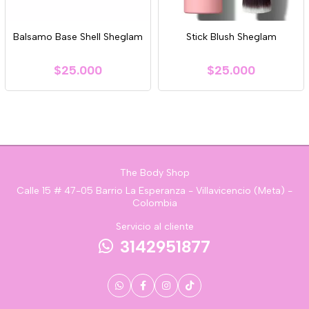
Balsamo Base Shell Sheglam
Stick Blush Sheglam
$25.000
$25.000
The Body Shop
Calle 15 # 47-05 Barrio La Esperanza - Villavicencio (Meta) -
Colombia
Servicio al cliente
3142951877