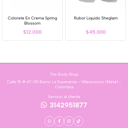
Colorete En Crema Spring
Rubor Liquido Sheglam
Blossom
$12.000
$45.000
The Body Shop
Calle 15 # 47-05 Barrio La Esperanza - Villavicencio (Meta) -
Colombia
Servicio al cliente
3142951877