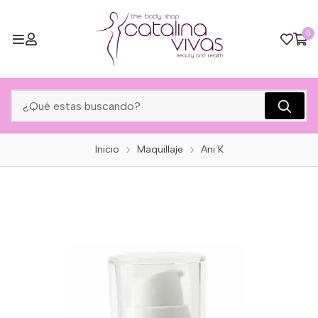
0
Inicio
Maquillaje
Ani K