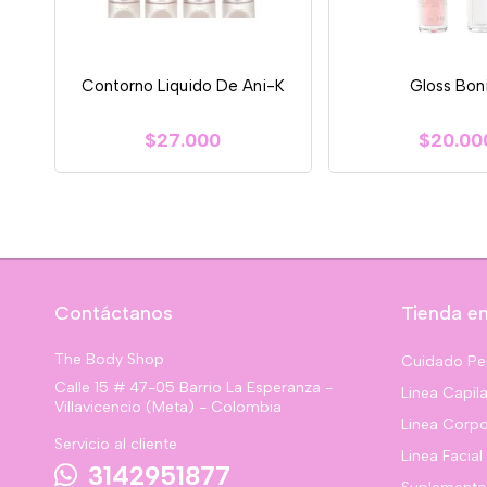
Contorno Liquido De Ani-K
Gloss Bon
$27.000
$20.00
Contáctanos
Tienda en
The Body Shop
Cuidado Pe
Calle 15 # 47-05 Barrio La Esperanza -
Linea Capila
Villavicencio (Meta) - Colombia
Linea Corpo
Servicio al cliente
Linea Facial
3142951877