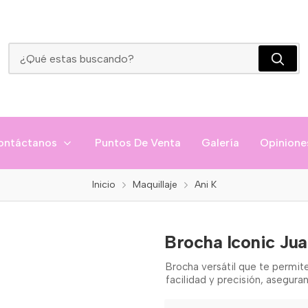
Brocha Iconic Juanito Ani-K
ontáctanos
Puntos De Venta
Galería
Opinione
Inicio
Maquillaje
Ani K
Brocha Iconic Jua
Brocha versátil que te permit
facilidad y precisión, asegura