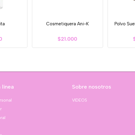
ita
Cosmetiquera Ani-K
Polvo Sue
0
$21.000
 línea
Sobre nosotros
rsonal
VIDEOS
r
ral