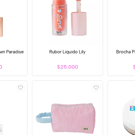
wn Paradise
Rubor Liquido Lily
Brocha P
0
$25.000