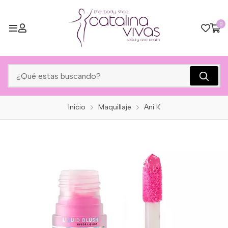
0
Inicio
Maquillaje
Ani K