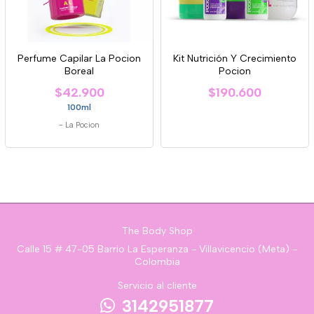
Perfume Capilar La Pocion
Kit Nutrición Y Crecimiento
Boreal
Pocion
$42.900
$190.600
100ml
-
La Pocion
The Body Shop
Calle 15 # 47-05 Barrio La Esperanza - Villavicencio (Meta) -
Colombia
Servicio al cliente
3142951877