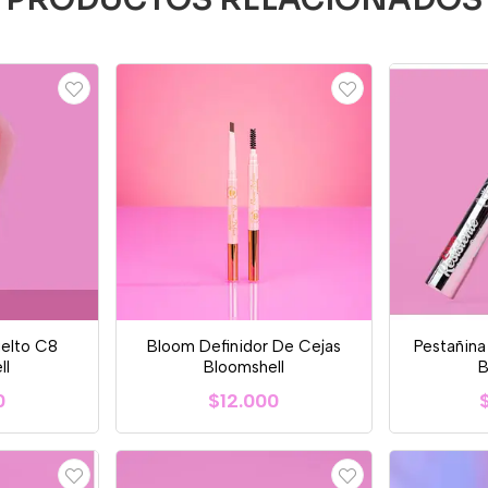
uelto C8
Bloom Definidor De Cejas
Pestañin
ll
Bloomshell
B
0
$12.000