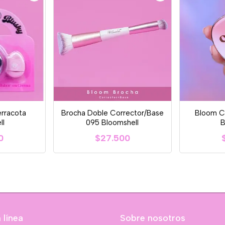
erracota
Brocha Doble Corrector/Base
Bloom C
ll
095 Bloomshell
B
0
$27.500
 línea
Sobre nosotros