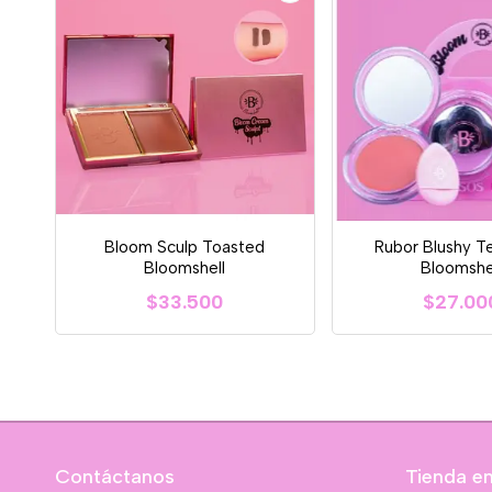
Bloom Sculp Toasted
Rubor Blushy T
Bloomshell
Bloomshe
$33.500
$27.00
Contáctanos
Tienda en