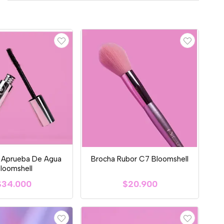
a Aprueba De Agua
Brocha Rubor C7 Bloomshell
loomshell
$34.000
$20.900