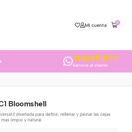
0
Mi cuenta
3142951877
s
Servicio al cliente
C1 Bloomshell
ersátil diseñada para definir, rellenar y peinar las cejas
mas limpio y natural.