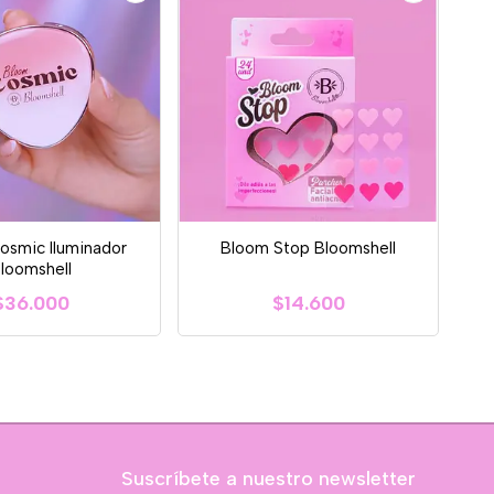
osmic Iluminador
Bloom Stop Bloomshell
loomshell
$36.000
$14.600
Suscríbete a nuestro newsletter