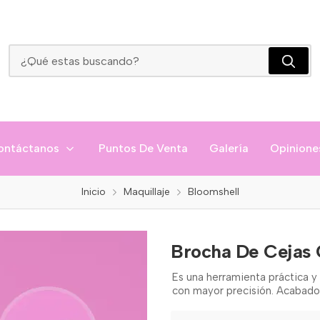
Brocha De Cejas C1 Bloomshell
ontáctanos
Puntos De Venta
Galería
Opinione
Inicio
Maquillaje
Bloomshell
Brocha De Cejas 
Es una herramienta práctica y v
con mayor precisión. Acabado 