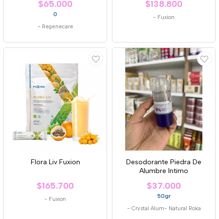
$65.000
$138.800
0
-
Fuxion
-
Regenecare
Flora Liv Fuxion
Desodorante Piedra De
Alumbre Intimo
$165.700
$37.000
50gr
-
Fuxion
-
Crystal Alum- Natural Roka