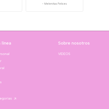
-
Melenitas Felices
 línea
Sobre nosotros
rsonal
VIDEOS
r
ral
s
tegorías