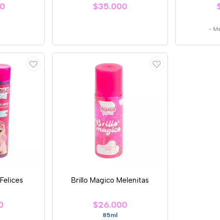
00
$35.000
-
Me
Felices
Brillo Magico Melenitas
0
$26.000
85ml