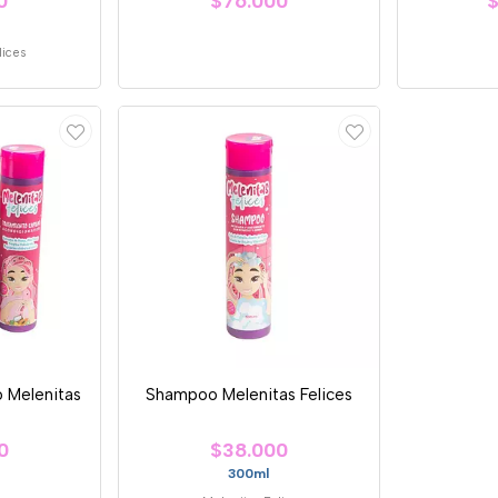
0
$76.000
$
lices
o Melenitas
Shampoo Melenitas Felices
0
$38.000
300ml