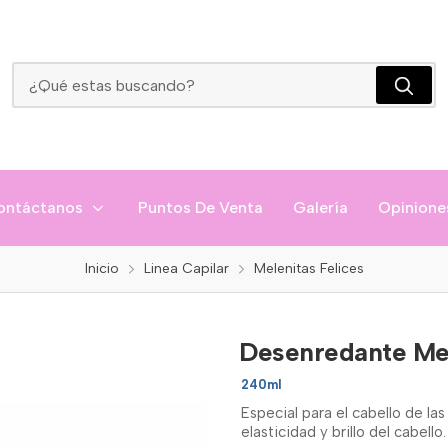
Desenredante Melenitas
ontáctanos
Puntos De Venta
Galería
Opinione
Inicio
Linea Capilar
Melenitas Felices
Desenredante Me
240ml
Especial para el cabello de la
elasticidad y brillo del cabell