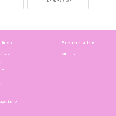
-
Melenitas Felices
 línea
Sobre nosotros
rsonal
VIDEOS
r
ral
s
tegorías