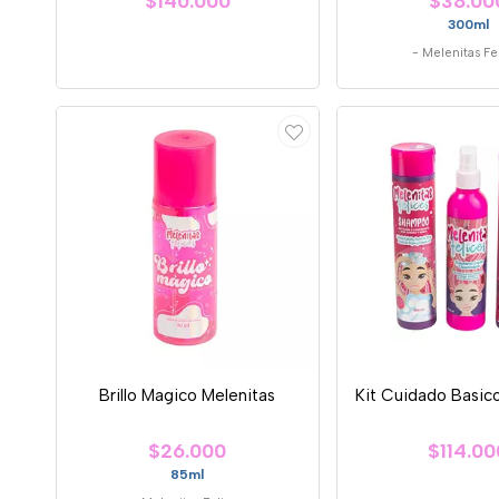
$140.000
$38.00
300ml
-
Melenitas Fe
Brillo Magico Melenitas
Kit Cuidado Basic
$26.000
$114.00
85ml