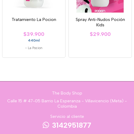
Tratamiento La Pocion
Spray Anti-Nudos Poción
Kids
$39.900
$29.900
440ml
-
La Pocion
The Body Shop
Calle 15 # 47-05 Barrio La Esperanza - Villavicencio (Meta) -
Colombia
Servicio al cliente
3142951877