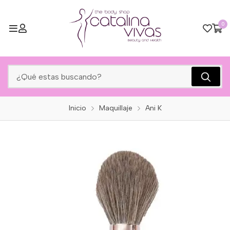
0
Inicio
Maquillaje
Ani K