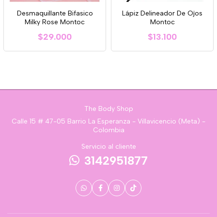
Desmaquillante Bifasico
Lápiz Delineador De Ojos
Milky Rose Montoc
Montoc
$29.000
$13.100
The Body Shop
Calle 15 # 47-05 Barrio La Esperanza - Villavicencio (Meta) -
Colombia
Servicio al cliente
3142951877