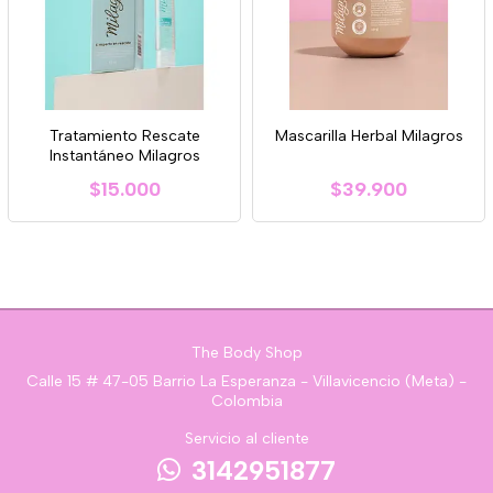
Tratamiento Rescate
Mascarilla Herbal Milagros
Instantáneo Milagros
$15.000
$39.900
The Body Shop
Calle 15 # 47-05 Barrio La Esperanza - Villavicencio (Meta) -
Colombia
Servicio al cliente
3142951877