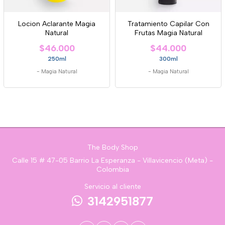
Locion Aclarante Magia
Tratamiento Capilar Con
Natural
Frutas Magia Natural
$46.000
$44.000
250ml
300ml
-
Magia Natural
-
Magia Natural
The Body Shop
Calle 15 # 47-05 Barrio La Esperanza - Villavicencio (Meta) -
Colombia
Servicio al cliente
3142951877